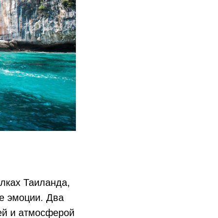
олках Таиланда,
е эмоции. Два
ей и атмосферой