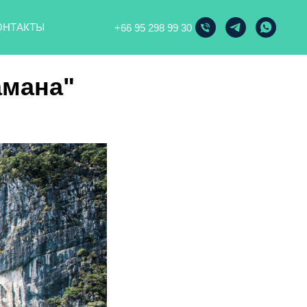
ОНТАКТЫ
+66 95 298 99 30
амана"