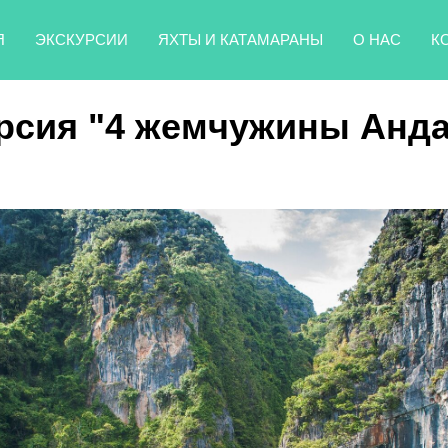
Я
ЭКСКУРСИИ
ЯХТЫ И КАТАМАРАНЫ
О НАС
К
рсия "4 жемчужины Анд