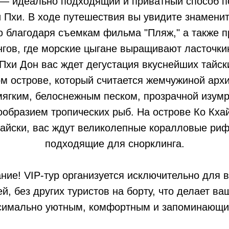
 — идеально подходящий и приватный способ п
 Пхи. В ходе путешествия вы увидите знамени
ю благодаря съемкам фильма "Пляж," а также п
гов, где морские цыгане выращивают ласточки
Пхи Дон вас ждет дегустация вкуснейших тайск
м острове, который считается жемчужиной архи
мягким, белоснежным песком, прозрачной изумр
ообразием тропических рыб. На острове Ко Кхай
тайски, вас ждут великолепные коралловые ри
подходящие для снорклинга.
ние! VIP‑тур организуется исключительно для 
й, без других туристов на борту, что делает в
симально уютным, комфортным и запоминающи