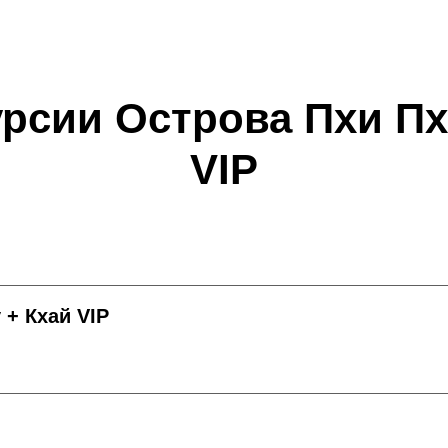
рсии Острова Пхи Пх
VIP
 + Кхай VIP