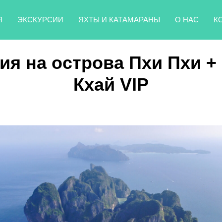
Я
ЭКСКУРСИИ
ЯХТЫ И КАТАМАРАНЫ
О НАС
К
ия на острова Пхи Пхи +
Кхай VIP