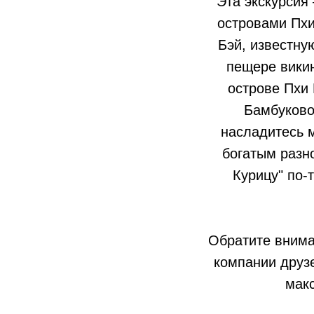
Эта экскурсия
островами Пхи
Бэй, известну
пещере викин
острове Пхи 
Бамбуково
насладитесь 
богатым разн
Курицу" по‑
Обратите внима
компании друзе
мак