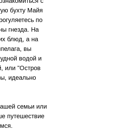
ознакомиться с
тую бухту Майя
рогуляетесь по
ны гнезда. На
их блюд, а на
пелага, вы
удной водой и
, или "Остров
фы, идеально
вашей семьи или
аше путешествие
мся.