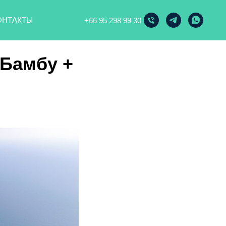
ОНТАКТЫ
+66 95 298 99 30
 Бамбу +