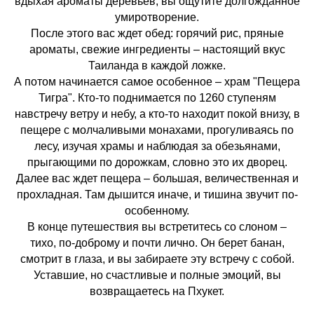
вдыхая ароматы деревьев, вы ощутите долгожданное
умиротворение.
После этого вас ждет обед: горячий рис, пряные
ароматы, свежие ингредиенты – настоящий вкус
Таиланда в каждой ложке.
А потом начинается самое особенное – храм "Пещера
Тигра". Кто-то поднимается по 1260 ступеням
навстречу ветру и небу, а кто-то находит покой внизу, в
пещере с молчаливыми монахами, прогуливаясь по
лесу, изучая храмы и наблюдая за обезьянами,
прыгающими по дорожкам, словно это их дворец.
Далее вас ждет пещера – большая, величественная и
прохладная. Там дышится иначе, и тишина звучит по-
особенному.
В конце путешествия вы встретитесь со слоном –
тихо, по-доброму и почти лично. Он берет банан,
смотрит в глаза, и вы забираете эту встречу с собой.
Уставшие, но счастливые и полные эмоций, вы
возвращаетесь на Пхукет.