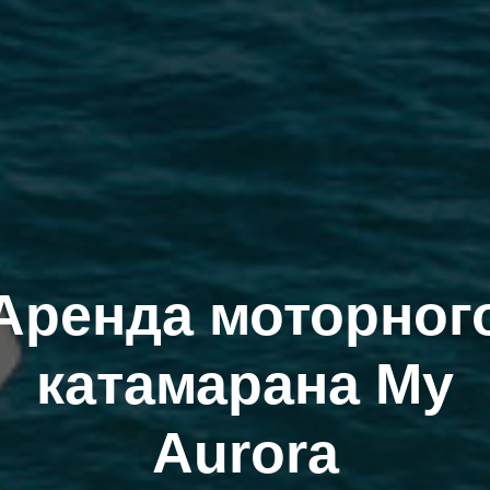
Аренда моторног
катамарана My
Aurora