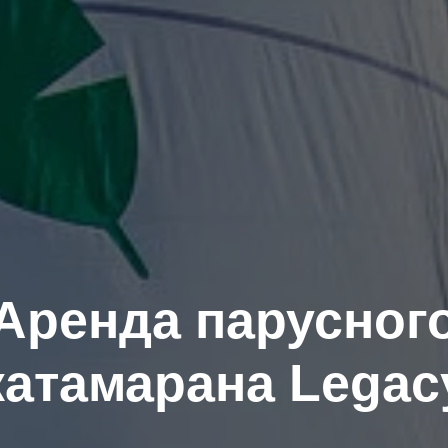
Аренда парусног
катамарана Legac